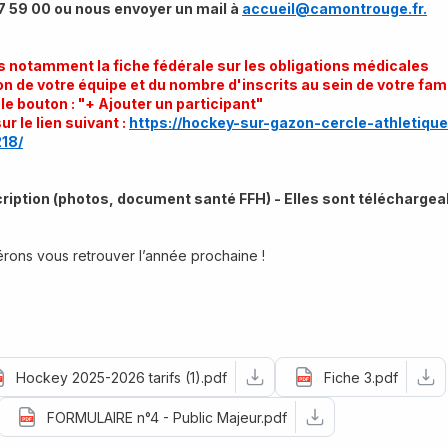
7 59 00 ou nous envoyer un mail à 
accueil@camontrouge.fr.
notamment la fiche fédérale sur les obligations médicales
ion de votre équipe et du nombre d'inscrits au sein de votre fami
le bouton : "+ Ajouter un participant"
r le lien suivant : 
https://hockey-sur-gazon-cercle-athletiqu
18/
scription (photos, document santé FFH) - Elles sont téléchargea
rons vous retrouver l’année prochaine !
Hockey 2025-2026 tarifs (1).pdf
Fiche 3.pdf
FORMULAIRE n°4 - Public Majeur.pdf